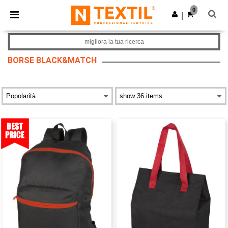
×
App Ntextil
0
Scarica app
|
Prezzi migliori sull'app!
migliora la tua ricerca
BORSE BLACK&MATCH