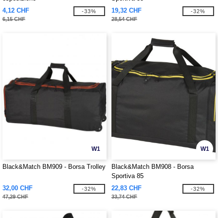
4,12 CHF
19,32 CHF
-33%
-32%
6,15 CHF
28,54 CHF
W1
W1
Black&Match BM909 - Borsa Trolley
Black&Match BM908 - Borsa
Sportiva 85
32,00 CHF
22,83 CHF
-32%
-32%
47,29 CHF
33,74 CHF