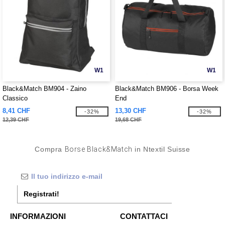
W1
W1
Black&Match BM904 - Zaino
Black&Match BM906 - Borsa Week
Classico
End
8,41 CHF
13,30 CHF
-32%
-32%
12,39 CHF
19,68 CHF
Compra
Borse Black&Match
in Ntextil Suisse
Registrati!
INFORMAZIONI
CONTATTACI