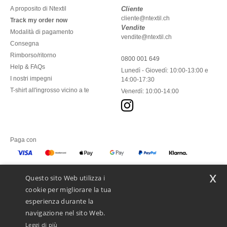
A proposito di Ntextil
Cliente
cliente@ntextil.ch
Track my order now
Vendite
Modalità di pagamento
vendite@ntextil.ch
Consegna
Rimborso/ritorno
0800 001 649
Help & FAQs
Lunedì - Giovedì: 10:00-13:00 e
I nostri impegni
14:00-17:30
T-shirt all'ingrosso vicino a te
Venerdì: 10:00-14:00
Paga con
x
Questo sito Web utilizza i
Spediamo con
cookie per migliorare la tua
esperienza durante la
navigazione nel sito Web.
Leggi di più