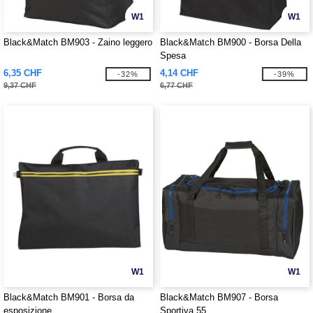
W1
W1
Black&Match BM903 - Zaino leggero
Black&Match BM900 - Borsa Della
Spesa
6,35 CHF
4,14 CHF
-32%
-39%
9,37 CHF
6,77 CHF
W1
W1
Black&Match BM901 - Borsa da
Black&Match BM907 - Borsa
esposizione
Sportiva 55