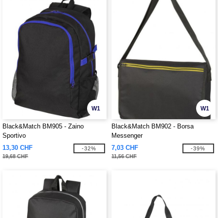
W1
W1
Black&Match BM905 - Zaino
Black&Match BM902 - Borsa
Sportivo
Messenger
13,30 CHF
7,03 CHF
-32%
-39%
19,68 CHF
11,56 CHF