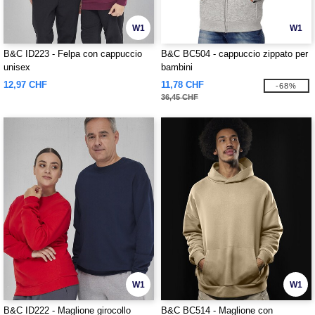
W1
W1
B&C ID223 - Felpa con cappuccio
B&C BC504 - cappuccio zippato per
unisex
bambini
12,97 CHF
11,78 CHF
-68%
36,45 CHF
W1
W1
B&C ID222 - Maglione girocollo
B&C BC514 - Maglione con