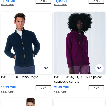
16,74 CHF
11,44 CHF
-39%
-68%
27,51 CHF
35,34 CHF
W1
W1
B&C BC520 - Uomo Ragno
B&C BCW03Q - QUEEN Felpa con
cappuccio con zip
17,33 CHF
27,49 CHF
-68%
-40%
53,53 CHF
45,57 CHF