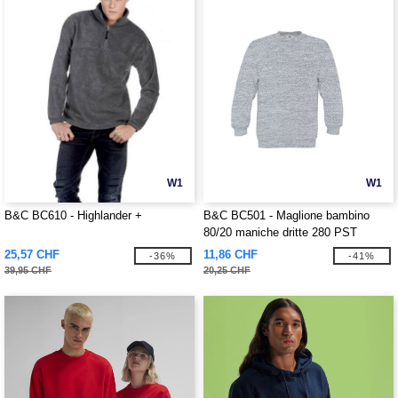
W1
W1
B&C BC610 - Highlander +
B&C BC501 - Maglione bambino
80/20 maniche dritte 280 PST
25,57 CHF
11,86 CHF
-36%
-41%
39,95 CHF
20,25 CHF