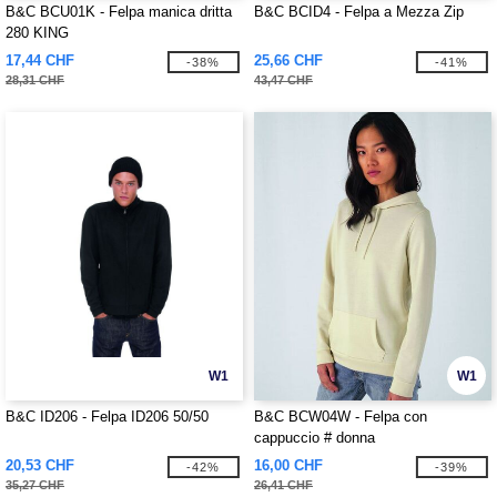
B&C BCU01K - Felpa manica dritta
B&C BCID4 - Felpa a Mezza Zip
280 KING
17,44 CHF
25,66 CHF
-38%
-41%
28,31 CHF
43,47 CHF
W1
W1
B&C ID206 - Felpa ID206 50/50
B&C BCW04W - Felpa con
cappuccio # donna
20,53 CHF
16,00 CHF
-42%
-39%
35,27 CHF
26,41 CHF