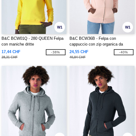
W1
W1
B&C BCW01Q - 280 QUEEN Felpa
B&C BCW36B - Felpa con
con maniche dritte
cappuccio con zip organica da
donna
17,44 CHF
24,55 CHF
-38%
-40%
28,31 CHF
40,84 CHF