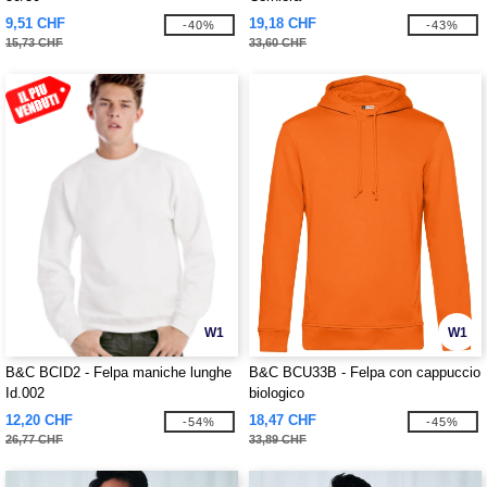
9,51 CHF
19,18 CHF
-40%
-43%
15,73 CHF
33,60 CHF
W1
W1
B&C BCID2 - Felpa maniche lunghe
B&C BCU33B - Felpa con cappuccio
Id.002
biologico
12,20 CHF
18,47 CHF
-54%
-45%
26,77 CHF
33,89 CHF