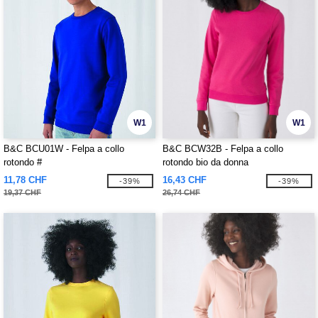
W1
W1
B&C BCU01W - Felpa a collo
B&C BCW32B - Felpa a collo
rotondo #
rotondo bio da donna
11,78 CHF
16,43 CHF
-39%
-39%
19,37 CHF
26,74 CHF