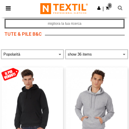
×
App Ntextil
0
Scarica app
|
Prezzi migliori sull'app!
migliora la tua ricerca
TUTE & PILE B&C