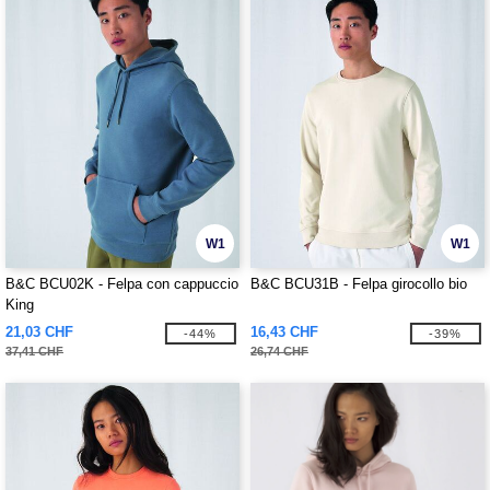
W1
W1
B&C BCU02K - Felpa con cappuccio
B&C BCU31B - Felpa girocollo bio
King
21,03 CHF
16,43 CHF
-44%
-39%
37,41 CHF
26,74 CHF