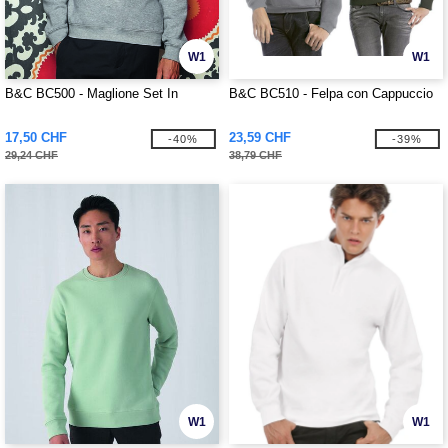
W1
W1
B&C BC500 - Maglione Set In
B&C BC510 - Felpa con Cappuccio
17,50 CHF
23,59 CHF
-40%
-39%
29,24 CHF
38,79 CHF
W1
W1