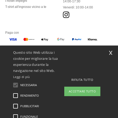
I nostri impegni
14:00-17:30
T-shirt all'ingrosso vicino a te
Venerdì: 10:00-14:00
Paga con
x
Questo sito Web utilizza i
Spediamo con
cookie per migliorare la tua
esperienza durante la
navigazione nel sito Web.
Leggi di più
RIFIUTA TUTTO
NECESSARIA
ACCETTARE TUTTO
RENDIMENTO
PUBBLICITARI
Menzioni legali
-
Informativa sulla privacy
-
Condizioni Generali Di Accesso E Uso
-
Condizioni Generali Del Contraente
-
Politica sui cookie
-
Site Map
Copyright 2026
ntextil.ch - Tutti i diritti riservati
FUNZIONALE