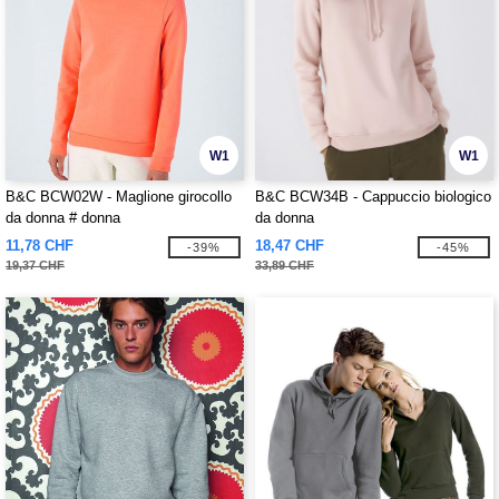
W1
W1
B&C BCW02W - Maglione girocollo
B&C BCW34B - Cappuccio biologico
da donna # donna
da donna
11,78 CHF
18,47 CHF
-39%
-45%
19,37 CHF
33,89 CHF