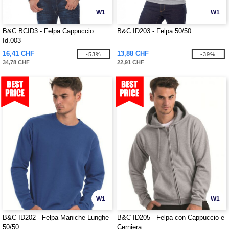
W1
W1
B&C BCID3 - Felpa Cappuccio
B&C ID203 - Felpa 50/50
Id.003
16,41 CHF
13,88 CHF
-53%
-39%
34,78 CHF
22,91 CHF
W1
W1
B&C ID202 - Felpa Maniche Lunghe
B&C ID205 - Felpa con Cappuccio e
50/50
Cerniera