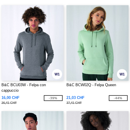
W1
W1
B&C BCU03W - Felpa con
B&C BCW02Q - Felpa Queen
cappuccio
16,00 CHF
21,03 CHF
-39%
-44%
26,41 CHF
37,41 CHF