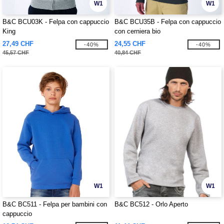
W1
W1
B&C BCU03K - Felpa con cappuccio
B&C BCU35B - Felpa con cappuccio
King
con cerniera bio
27,49 CHF
24,55 CHF
-40%
-40%
45,57 CHF
40,84 CHF
W1
W1
B&C BC511 - Felpa per bambini con
B&C BC512 - Orlo Aperto
cappuccio