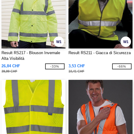
W1
W1
Result RS217 - Blouson Invernale
Result RS211 - Giacca di Sicurezza
Alta Visibilità
26,84 CHF
3,53 CHF
-33%
-66%
39,99 CHF
10,41 CHF