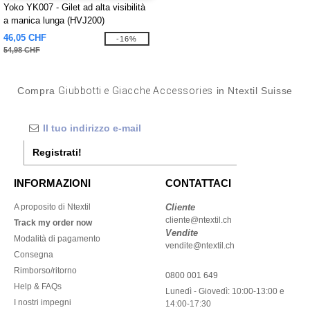
Yoko YK007 - Gilet ad alta visibilità
a manica lunga (HVJ200)
46,05 CHF
-16%
54,98 CHF
Compra
Giubbotti e Giacche Accessories
in Ntextil Suisse
Registrati!
INFORMAZIONI
CONTATTACI
A proposito di Ntextil
Cliente
cliente@ntextil.ch
Track my order now
Vendite
Modalità di pagamento
vendite@ntextil.ch
Consegna
Rimborso/ritorno
0800 001 649
Help & FAQs
Lunedì - Giovedì: 10:00-13:00 e
I nostri impegni
14:00-17:30