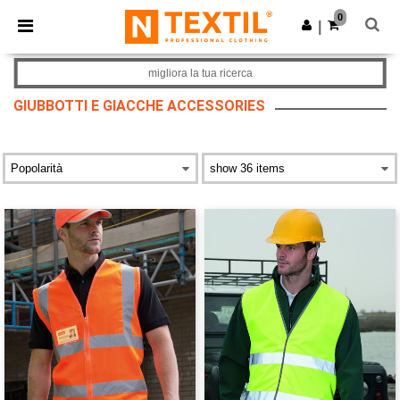
×
App Ntextil
0
Scarica app
|
Prezzi migliori sull'app!
migliora la tua ricerca
GIUBBOTTI E GIACCHE ACCESSORIES