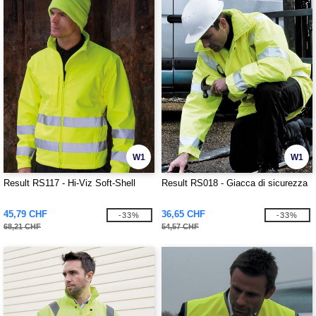
W1
W1
Result RS117 - Hi-Viz Soft-Shell
Result RS018 - Giacca di sicurezza
45,79 CHF
36,65 CHF
-33%
-33%
68,21 CHF
54,57 CHF