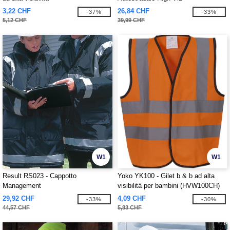
3,22 CHF
26,84 CHF
-37%
-33%
5,12 CHF
39,99 CHF
W1
W1
Result RS023 - Cappotto
Yoko YK100 - Gilet b & b ad alta
Management
visibilità per bambini (HVW100CH)
29,92 CHF
4,09 CHF
-33%
-30%
44,57 CHF
5,83 CHF