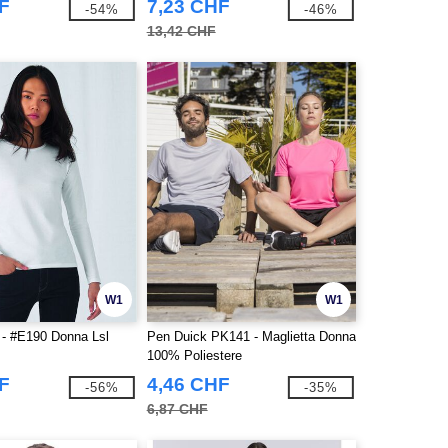
F
7,23 CHF
-54%
-46%
13,42 CHF
W1
W1
- #E190 Donna Lsl
Pen Duick PK141 - Maglietta Donna
100% Poliestere
F
4,46 CHF
-56%
-35%
6,87 CHF