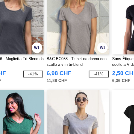
W1
W1
- Maglietta Tri-Blend da
B&C BC058 - T-shirt da donna con
Sans Étiquet
scollo a v in tri-blend
scollo a V d
HF
6,98 CHF
2,50 CH
-41%
-41%
F
11,88 CHF
6,36 CHF