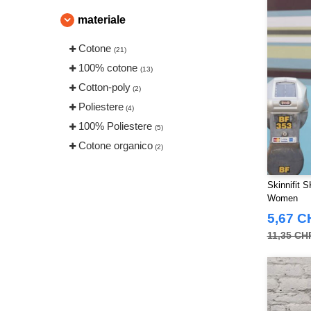
materiale
Cotone
(21)
100% cotone
(13)
Cotton-poly
(2)
Poliestere
(4)
100% Poliestere
(5)
Cotone organico
(2)
Skinnifit 
Women
5,67 C
11,35 CH