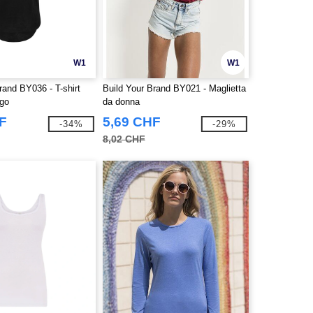
W1
W1
rand BY036 - T-shirt
Build Your Brand BY021 - Maglietta
ngo
da donna
F
5,69 CHF
-34%
-29%
8,02 CHF