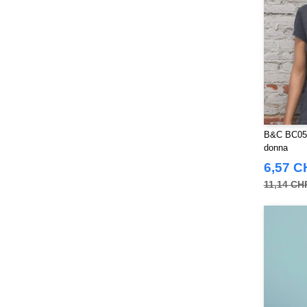
B&C BC056 
donna
6,57 C
11,14 CH