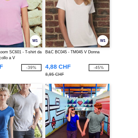
W1
W1
 Loom SC601 - T-shirt da
B&C BC045 - TM045 V Donna
collo a V
F
4,88 CHF
-39%
-45%
8,95 CHF