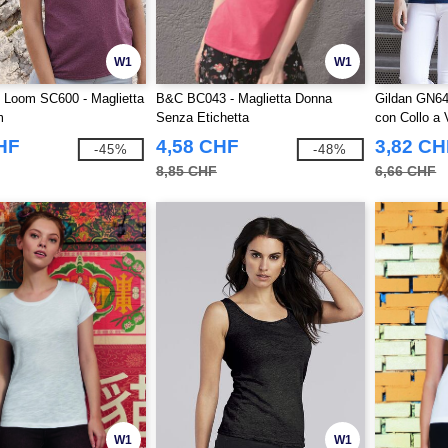
W1
W1
he Loom SC600 - Maglietta
B&C BC043 - Maglietta Donna
Gildan GN64
m
Senza Etichetta
con Collo a 
HF
4,58 CHF
3,82 CH
-45%
-48%
8,85 CHF
6,66 CHF
W1
W1