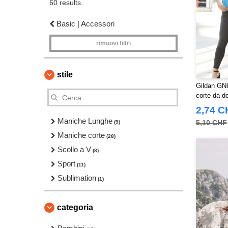
60 results.
Basic | Accessori
rimuovi filtri
stile
Gildan GN6
corte da d
2,74 C
Maniche Lunghe
5,10 CHF
(9)
Maniche corte
(28)
Scollo a V
(8)
Sport
(11)
Sublimation
(1)
categoria