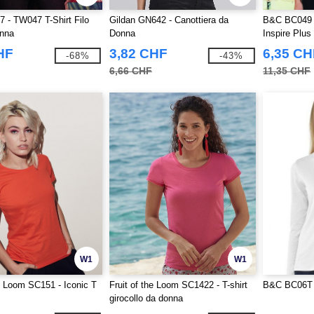
- TW047 T-Shirt Filo
Gildan GN642 - Canottiera da
B&C BC049 -
nna
Donna
Inspire Plus
HF
3,82 CHF
6,35 CH
-68%
-43%
6,66 CHF
11,35 CHF
W1
W1
he Loom SC151 - Iconic T
Fruit of the Loom SC1422 - T-shirt
B&C BC06T 
girocollo da donna