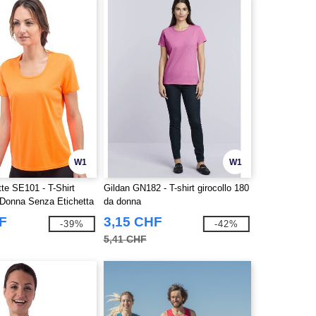
W1
W1
te SE101 - T-Shirt
Gildan GN182 - T-shirt girocollo 180
 Donna Senza Etichetta
da donna
F
3,15 CHF
-39%
-42%
5,41 CHF