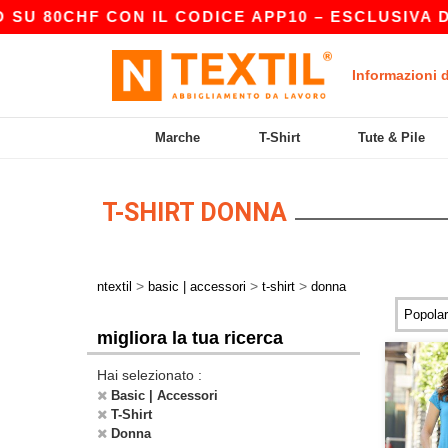
F CON IL CODICE APP10 – ESCLUSIVA DELL’APP!
Informazioni 
Marche
T-Shirt
Tute & Pile
T-SHIRT DONNA
>
>
>
ntextil
basic | accessori
t-shirt
donna
migliora la tua ricerca
Hai selezionato :
Basic | Accessori
T-Shirt
Donna