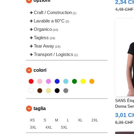
opzioni
2,34 C
4,48 CHF
Craft / Construction
(1)
Lavabile a 60°C
(2)
Organico
(10)
Tagless
(19)
Tear Away
(16)
Transport / Logistics
(1)
colori
SANS Étiqu
Donna Sen
taglia
3,01 C
XS
S
M
L
XL
2XL
6,36 CHF
3XL
4XL
5XL