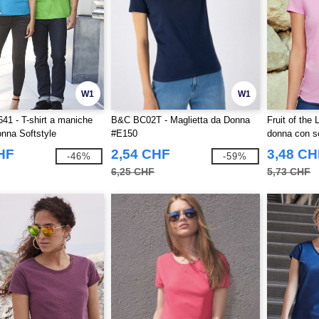
W1
W1
41 - T-shirt a maniche
B&C BC02T - Maglietta da Donna
Fruit of the
onna Softstyle
#E150
donna con s
HF
2,54 CHF
3,48 CH
-46%
-59%
6,25 CHF
5,73 CHF