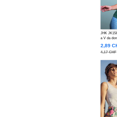
JHK JK158 
a V da do
2,89 C
4,17 CHF