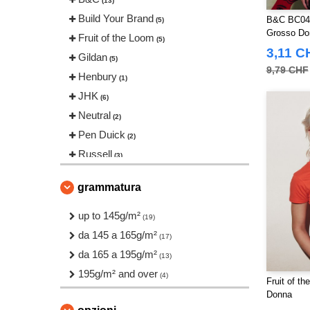
(13)
Build Your Brand
B&C BC047 
(5)
Grosso Do
Fruit of the Loom
(5)
3,11 C
Gildan
(5)
9,79 CHF
Henbury
(1)
JHK
(6)
Neutral
(2)
Pen Duick
(2)
Russell
(3)
SF Women
(4)
grammatura
Sans Étiquette
(3)
Skinnifit
up to 145g/m²
(3)
(19)
Starworld
da 145 a 165g/m²
(1)
(17)
Tee Jays
da 165 a 195g/m²
(3)
(13)
Tombo
195g/m² and over
(2)
(4)
Fruit of t
VELILLA
(1)
Donna