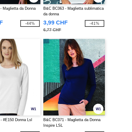
 Maglietta da Donna
B&C BC063 - Maglietta sublimatica
da donna
F
3,99 CHF
-44%
-41%
6,77 CHF
W1
W1
- #E150 Donna Lsl
B&C BC071 - Maglietta da Donna
Inspire LSL