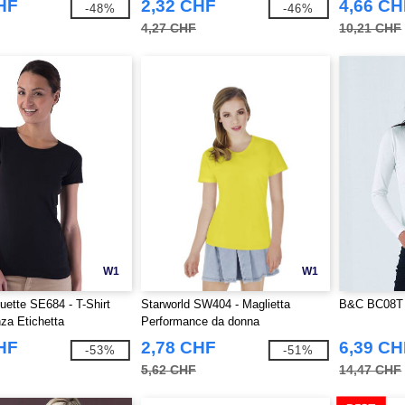
HF
2,32 CHF
4,66 CH
-48%
-46%
4,27 CHF
10,21 CHF
W1
W1
ette SE684 - T-Shirt
Starworld SW404 - Maglietta
B&C BC08T 
za Etichetta
Performance da donna
HF
2,78 CHF
6,39 CH
-53%
-51%
5,62 CHF
14,47 CHF