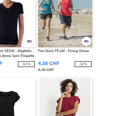
W1
W1
te SE634 - Maglietta
Pen Duick PK144 - Firstop Donna
a donna Sans Étiquette
F
4,38 CHF
-61%
-32%
6,46 CHF