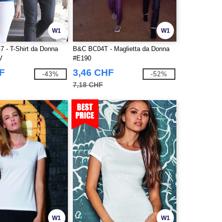
W1
W1
7 - T-Shirt da Donna
B&C BC04T - Maglietta da Donna
V
#E190
F
3,46 CHF
-43%
-52%
7,18 CHF
W1
W1