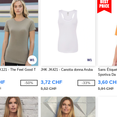
W1
W1
SK121 - The Feel Good T
JHK JK421 - Canotta donna Aruba
Sans Étiquet
Sportiva Da
HF
3,72 CHF
3,60 CH
-50%
-33%
F
5,52 CHF
5,94 CHF