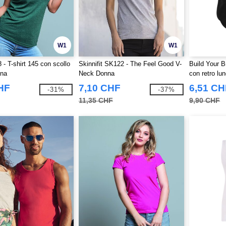
W1
W1
- T-shirt 145 con scollo
Skinnifit SK122 - The Feel Good V-
Build Your B
nna
Neck Donna
con retro lu
HF
7,10 CHF
6,51 CH
-31%
-37%
11,35 CHF
9,90 CHF