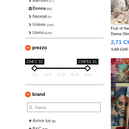
Bambini
(17)
Donna
(60)
Neonati
(5)
Unisex
(146)
Fruit of t
Uomo
(226)
Donna Sli
2,71 C
prezzo
4,89 CHF
CHF2.32
CHF52.91
2.32
14.97
27.62
40.26
52.91
brand
Armor lux
(1)
B&C