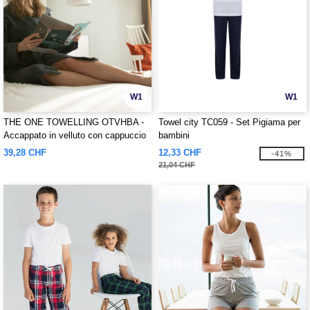
W1
W1
THE ONE TOWELLING OTVHBA -
Towel city TC059 - Set Pigiama per
Accappato in velluto con cappuccio
bambini
39,28 CHF
12,33 CHF
-41%
21,04 CHF