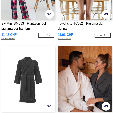
W1
W1
SF Mini SM083 - Pantaloni del
Towel city TC052 - Pigiama da
pigiama per bambini
donna
11,42 CHF
11,96 CHF
-31%
-43%
16,66 CHF
21,04 CHF
W1
W1