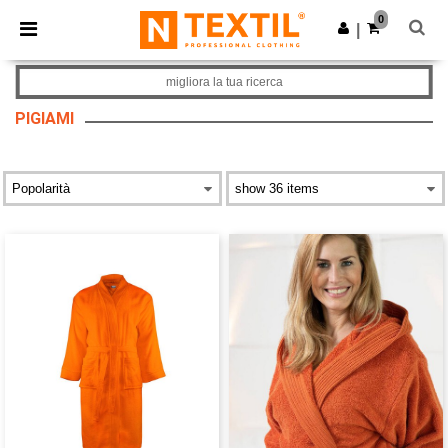
×
App Ntextil
0
Scarica app
|
Prezzi migliori sull'app!
migliora la tua ricerca
PIGIAMI