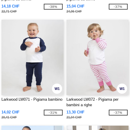
14,18 CHF
15,04 CHF
-38%
-37%
22,71 CHF
24,06 CHF
W1
W1
Larkwood LW071 - Pigiama bambino
Larkwood LW072 - Pigiama per
bambini a righe
14,02 CHF
13,30 CHF
-31%
-37%
20,41 CHF
21,04 CHF