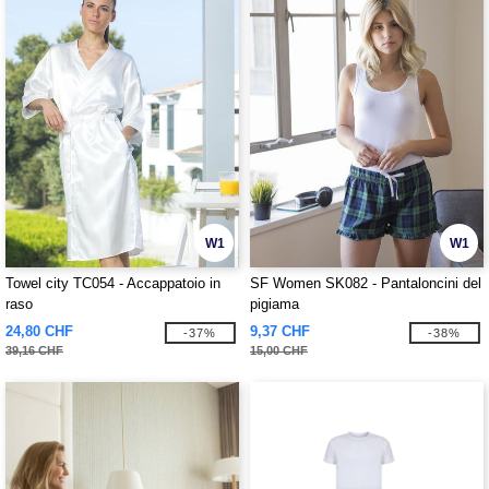
W1
W1
Towel city TC054 - Accappatoio in
SF Women SK082 - Pantaloncini del
raso
pigiama
24,80 CHF
9,37 CHF
-37%
-38%
39,16 CHF
15,00 CHF