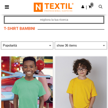
×
App Ntextil
0
Scarica app
|
Prezzi migliori sull'app!
migliora la tua ricerca
T-SHIRT BAMBINI