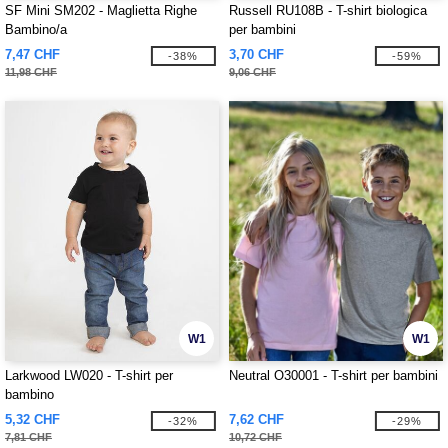
SF Mini SM202 - Maglietta Righe
Russell RU108B - T-shirt biologica
Bambino/a
per bambini
7,47 CHF
3,70 CHF
-38%
-59%
11,98 CHF
9,06 CHF
W1
W1
Larkwood LW020 - T-shirt per
Neutral O30001 - T-shirt per bambini
bambino
5,32 CHF
7,62 CHF
-32%
-29%
7,81 CHF
10,72 CHF