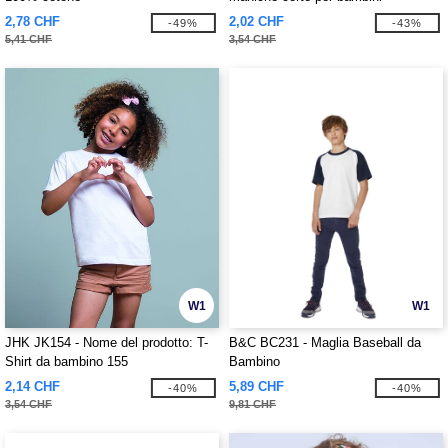
2,78 CHF
2,02 CHF
-49%
-43%
5,41 CHF
3,54 CHF
W1
W1
JHK JK154 - Nome del prodotto: T-
B&C BC231 - Maglia Baseball da
Shirt da bambino 155
Bambino
2,14 CHF
5,89 CHF
-40%
-40%
3,54 CHF
9,81 CHF