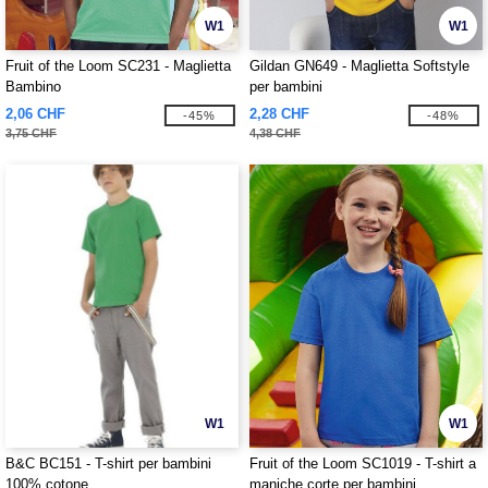
W1
W1
Fruit of the Loom SC231 - Maglietta
Gildan GN649 - Maglietta Softstyle
Bambino
per bambini
2,06 CHF
2,28 CHF
-45%
-48%
3,75 CHF
4,38 CHF
W1
W1
B&C BC151 - T-shirt per bambini
Fruit of the Loom SC1019 - T-shirt a
100% cotone
maniche corte per bambini