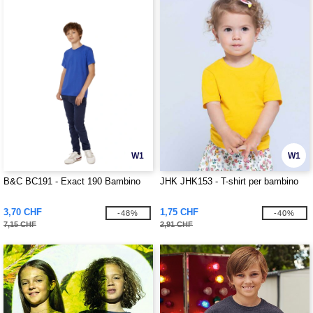
W1
W1
B&C BC191 - Exact 190 Bambino
JHK JHK153 - T-shirt per bambino
3,70 CHF
1,75 CHF
-48%
-40%
7,15 CHF
2,91 CHF