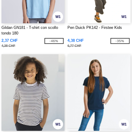
W1
W1
Gildan GN181 - T-shirt con scollo
Pen Duick PK142 - Firstee Kids
tondo 180
2,37 CHF
4,38 CHF
-46%
-35%
4,38 CHF
6,77 CHF
W1
W1