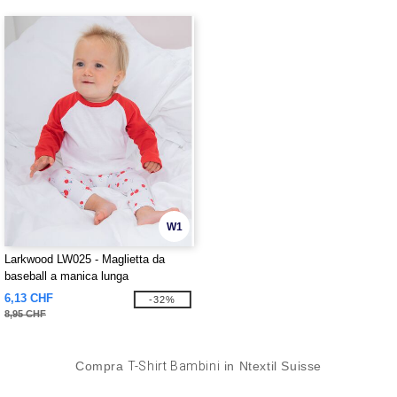
W1
Larkwood LW025 - Maglietta da
baseball a manica lunga
6,13 CHF
-32%
8,95 CHF
Compra
T-Shirt Bambini
in Ntextil Suisse