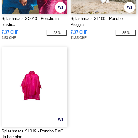
W1
W1
Splashmacs SC010 - Poncho in
Splashmacs SL100 - Poncho
plastica
Pioggia
7,37 CHF
7,37 CHF
-23%
-35%
9,53 CHF
11,35 CHF
W1
Splashmacs SL019 - Poncho PVC
da bambino