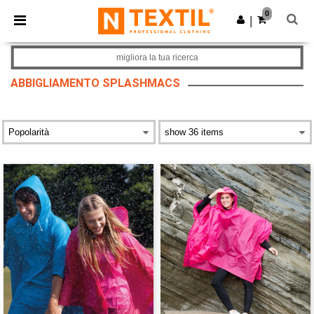
×
App Ntextil
0
Scarica app
|
Prezzi migliori sull'app!
migliora la tua ricerca
ABBIGLIAMENTO SPLASHMACS