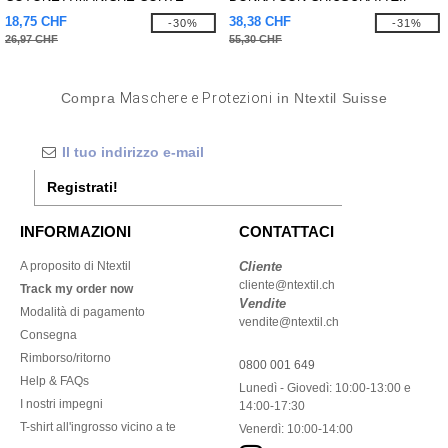
18,75 CHF
38,38 CHF
-30%
-31%
26,97 CHF
55,30 CHF
Compra
Maschere e Protezioni
in Ntextil Suisse
Registrati!
INFORMAZIONI
CONTATTACI
A proposito di Ntextil
Cliente
cliente@ntextil.ch
Track my order now
Vendite
Modalità di pagamento
vendite@ntextil.ch
Consegna
Rimborso/ritorno
0800 001 649
Help & FAQs
Lunedì - Giovedì: 10:00-13:00 e
I nostri impegni
14:00-17:30
T-shirt all'ingrosso vicino a te
Venerdì: 10:00-14:00