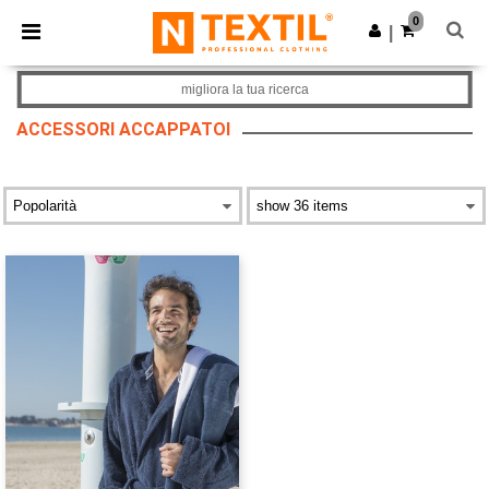
×
App Ntextil
0
Scarica app
|
Prezzi migliori sull'app!
migliora la tua ricerca
ACCESSORI ACCAPPATOI