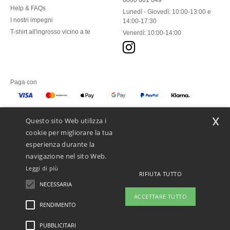
0800 001 649
Help & FAQs
Lunedì - Giovedì: 10:00-13:00 e
I nostri impegni
14:00-17:30
T-shirt all'ingrosso vicino a te
Venerdì: 10:00-14:00
Paga con
x
Questo sito Web utilizza i
Spediamo con
cookie per migliorare la tua
esperienza durante la
navigazione nel sito Web.
Leggi di più
RIFIUTA TUTTO
NECESSARIA
ACCETTARE TUTTO
RENDIMENTO
👋
Ciao
PUBBLICITARI
Menzioni legali
-
Informativa sulla privacy
-
Condizioni Generali Di Accesso E Uso
-
In caso di domande o dubbi, puoi