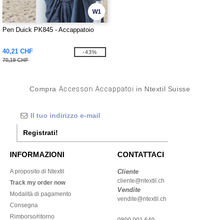
W1
Pen Duick PK845 - Accappatoio
40,21 CHF
-43%
70,19 CHF
Compra
Accessori Accappatoi
in Ntextil Suisse
Registrati!
INFORMAZIONI
CONTATTACI
A proposito di Ntextil
Cliente
cliente@ntextil.ch
Track my order now
Vendite
Modalità di pagamento
vendite@ntextil.ch
Consegna
Rimborso/ritorno