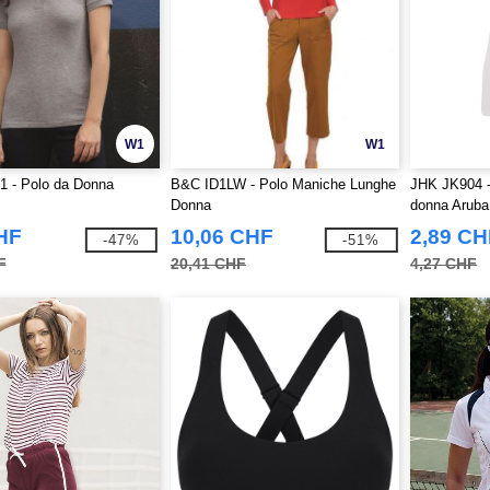
W1
W1
 - Polo da Donna
B&C ID1LW - Polo Maniche Lunghe
JHK JK904 -
Donna
donna Aruba
HF
10,06 CHF
2,89 CH
-47%
-51%
F
20,41 CHF
4,27 CHF