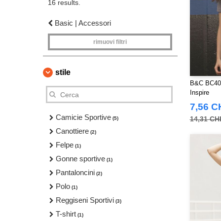
16 results.
Basic | Accessori
rimuovi filtri
stile
B&C BC401
Inspire
7,56 C
Camicie Sportive
14,31 CH
(5)
Canottiere
(2)
Felpe
(1)
Gonne sportive
(1)
Pantaloncini
(2)
Polo
(1)
Reggiseni Sportivi
(3)
T-shirt
(1)