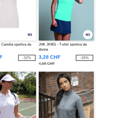
W1
W1
 Canotta sportiva da
JHK JK901 - T-shirt sportiva da
donna
F
3,28 CHF
-32%
-28%
4,59 CHF