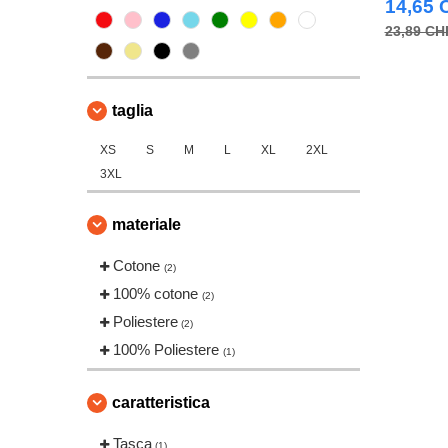
14,65 
23,89 CH
taglia
XS
S
M
L
XL
2XL
3XL
materiale
Cotone
(2)
100% cotone
(2)
Poliestere
(2)
100% Poliestere
(1)
caratteristica
Tasca
(1)