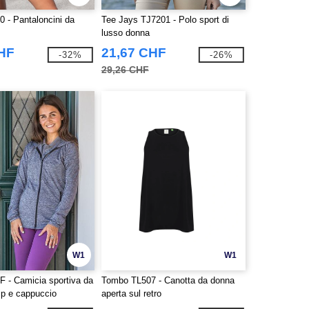
 - Pantaloncini da
Tee Jays TJ7201 - Polo sport di
lusso donna
CHF
21,67 CHF
-32%
-26%
29,26 CHF
W1
W1
F - Camicia sportiva da
Tombo TL507 - Canotta da donna
ip e cappuccio
aperta sul retro