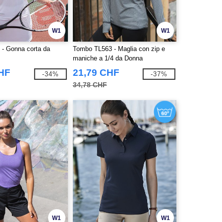
W1
W1
 - Gonna corta da
Tombo TL563 - Maglia con zip e
maniche a 1/4 da Donna
CHF
21,79 CHF
-34%
-37%
34,78 CHF
W1
W1