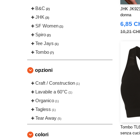
B&C
JHK JK921 
(2)
donna
JHK
(3)
6,85 C
SF Women
(1)
10,21 CH
Spiro
(2)
Tee Jays
(1)
Tombo
(7)
opzioni
Craft / Construction
(1)
Lavabile a 60°C
(1)
Organico
(1)
Tagless
(1)
Tear Away
(5)
Tombo TL69
senza cuci
colori