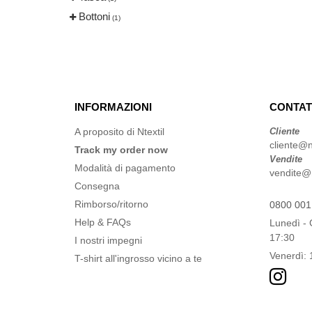
Bottoni
(1)
INFORMAZIONI
CONTAT
A proposito di Ntextil
Cliente
cliente@n
Track my order now
Vendite
Modalità di pagamento
vendite@n
Consegna
Rimborso/ritorno
0800 001
Help & FAQs
Lunedì - 
17:30
I nostri impegni
Venerdì: 
T-shirt all'ingrosso vicino a te