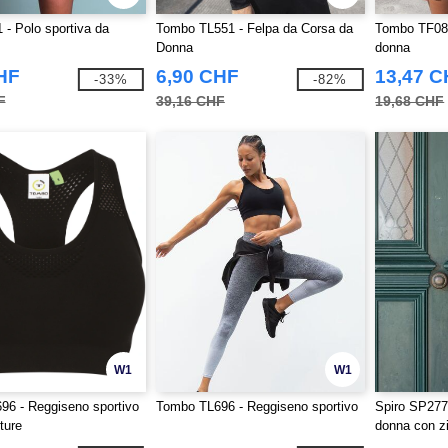
- Polo sportiva da
Tombo TL551 - Felpa da Corsa da
Tombo TF080
Donna
donna
HF
6,90 CHF
13,47 
-33%
-82%
F
39,16 CHF
19,68 CHF
W1
W1
6 - Reggiseno sportivo
Tombo TL696 - Reggiseno sportivo
Spiro SP277
ture
donna con z