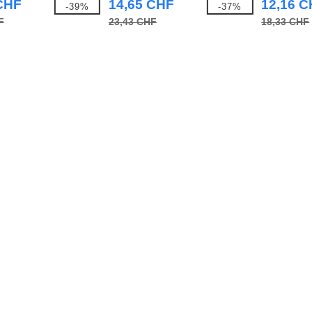
CHF
14,65 CHF
12,16 
-39%
-37%
F
23,43 CHF
18,33 CHF