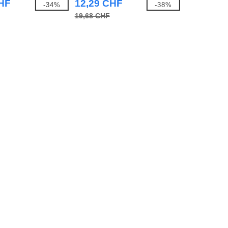
CHF
12,29 CHF
-34%
-38%
19,68 CHF