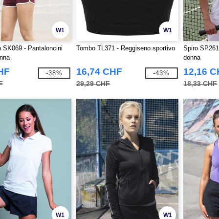
W1
W1
SK069 - Pantaloncini
Tombo TL371 - Reggiseno sportivo
Spiro SP261
onna
donna
HF
16,74 CHF
12,16 
-38%
-43%
F
29,29 CHF
18,33 CHF
W1
W1