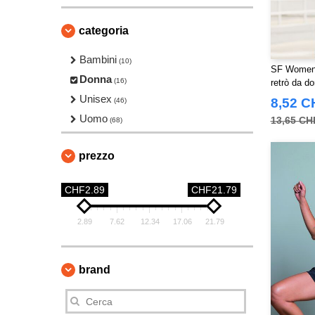
categoria
Bambini
(10)
SF Women 
Donna
(16)
retrò da d
Unisex
8,52 C
(46)
Uomo
13,65 CH
(68)
prezzo
CHF2.89
CHF21.79
2.89
7.62
12.34
17.06
21.79
brand