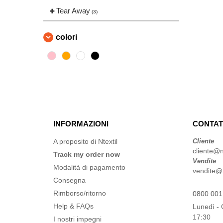
Korntex
Tear Away
(3)
(3)
Larkwood
(3)
Mumbles
colori
(34)
Neutral
(2)
Pen Duick
(13)
Quadra
(3)
Result
(7)
Splashmacs
(1)
THE ONE TOWELLING
(26)
INFORMAZIONI
CONTAT
Towel city
(29)
A proposito di Ntextil
Cliente
VELILLA
(7)
cliente@n
Track my order now
Westford mill
Vendite
(4)
Modalità di pagamento
vendite@n
Consegna
Rimborso/ritorno
0800 001
Help & FAQs
Lunedì - 
17:30
I nostri impegni