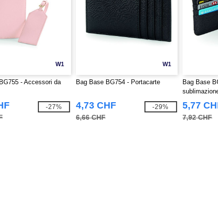
W1
W1
BG755 - Accessori da
Bag Base BG754 - Portacarte
Bag Base BG
sublimazion
HF
4,73 CHF
5,77 CH
-27%
-29%
F
6,66 CHF
7,92 CHF