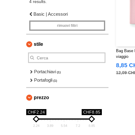
4 results.
Basic | Accessori
rimuovi filtri
stile
Bag Base 
viaggio
8,85 C
Portachiavi
12,09 CH
(1)
Portafogli
(1)
prezzo
CHF2.24
CHF8.85
2.24
3.89
5.54
7.2
8.85