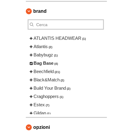
brand
ATLANTIS HEADWEAR
(1)
Atlantis
(2)
Babybugz
(1)
Bag Base
(4)
Beechfield
(21)
Black&Match
(2)
Build Your Brand
(2)
Craghoppers
(1)
Estex
(7)
Gildan
(1)
Herock
(9)
opzioni
Karlowsky
(11)