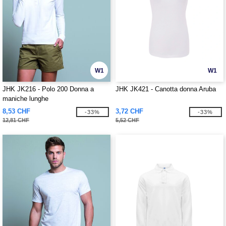
W1
W1
JHK JK216 - Polo 200 Donna a
JHK JK421 - Canotta donna Aruba
maniche lunghe
8,53 CHF
3,72 CHF
-33%
-33%
12,81 CHF
5,52 CHF