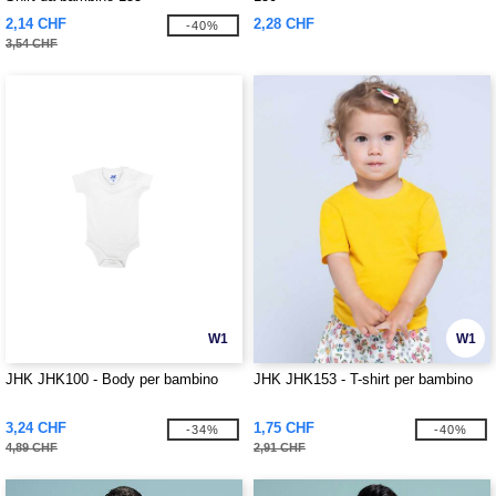
2,14 CHF
2,28 CHF
-40%
3,54 CHF
W1
W1
JHK JHK100 - Body per bambino
JHK JHK153 - T-shirt per bambino
3,24 CHF
1,75 CHF
-34%
-40%
4,89 CHF
2,91 CHF