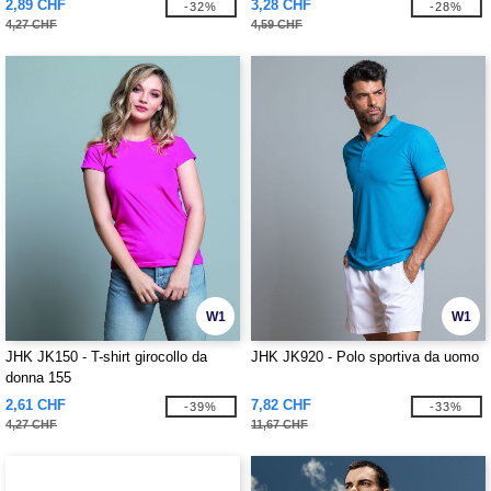
2,89 CHF
3,28 CHF
-32%
-28%
4,27 CHF
4,59 CHF
W1
W1
JHK JK150 - T-shirt girocollo da
JHK JK920 - Polo sportiva da uomo
donna 155
2,61 CHF
7,82 CHF
-39%
-33%
4,27 CHF
11,67 CHF