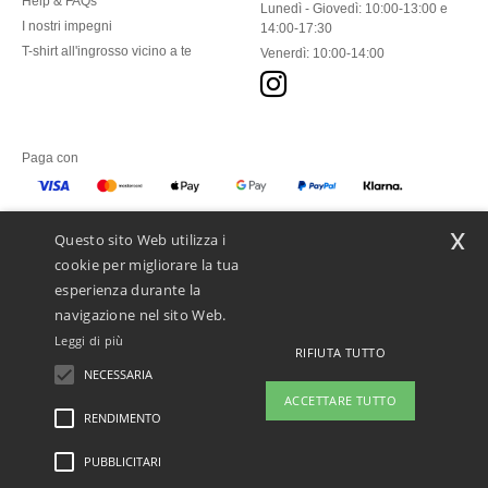
Help & FAQs
Lunedì - Giovedì: 10:00-13:00 e
I nostri impegni
14:00-17:30
T-shirt all'ingrosso vicino a te
Venerdì: 10:00-14:00
Paga con
x
Questo sito Web utilizza i
Spediamo con
cookie per migliorare la tua
esperienza durante la
navigazione nel sito Web.
Leggi di più
RIFIUTA TUTTO
NECESSARIA
ACCETTARE TUTTO
RENDIMENTO
👋
Ciao
PUBBLICITARI
Menzioni legali
-
Informativa sulla privacy
-
Condizioni Generali Di Accesso E Uso
-
In caso di domande o dubbi, puoi
Condizioni Generali Del Contraente
-
Politica sui cookie
-
Site Map
Copyright 2026