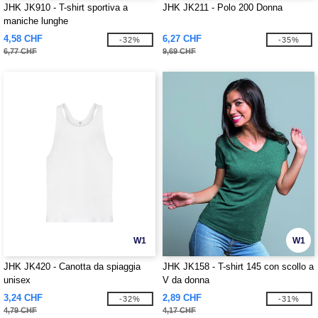
JHK JK910 - T-shirt sportiva a
JHK JK211 - Polo 200 Donna
maniche lunghe
4,58 CHF
6,27 CHF
-32%
-35%
6,77 CHF
9,69 CHF
W1
W1
JHK JK420 - Canotta da spiaggia
JHK JK158 - T-shirt 145 con scollo a
unisex
V da donna
3,24 CHF
2,89 CHF
-32%
-31%
4,79 CHF
4,17 CHF