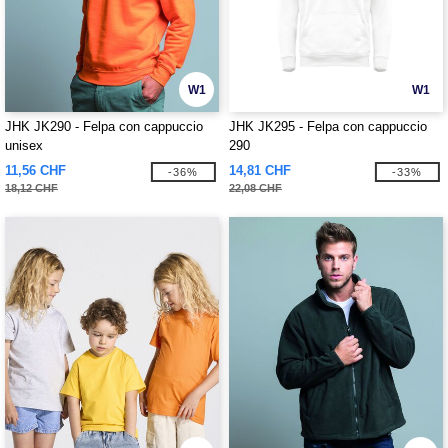
W1
W1
JHK JK290 - Felpa con cappuccio
JHK JK295 - Felpa con cappuccio
unisex
290
11,56 CHF
14,81 CHF
-36%
-33%
18,12 CHF
22,08 CHF