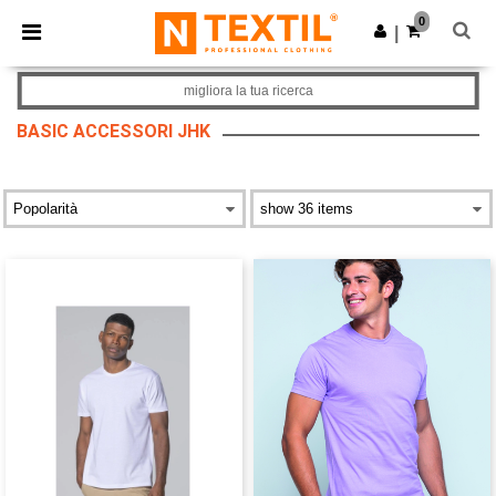
×
App Ntextil
0
Scarica app
|
Prezzi migliori sull'app!
migliora la tua ricerca
BASIC ACCESSORI JHK