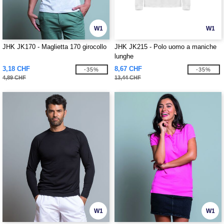
W1
W1
JHK JK170 - Maglietta 170 girocollo
JHK JK215 - Polo uomo a maniche
lunghe
3,18 CHF
8,67 CHF
-35%
-35%
4,89 CHF
13,44 CHF
W1
W1