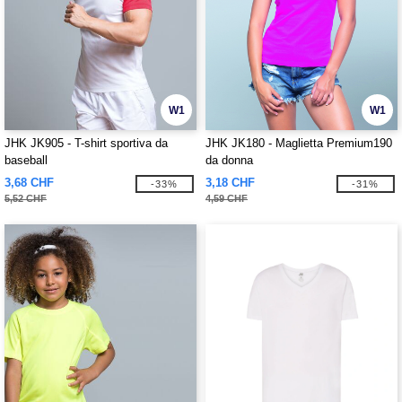
W1
W1
JHK JK905 - T-shirt sportiva da
JHK JK180 - Maglietta Premium190
baseball
da donna
3,68 CHF
3,18 CHF
-33%
-31%
5,52 CHF
4,59 CHF