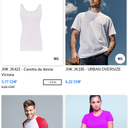
W1
W1
JHK JK422 - Canotta da donna
JHK JK195 - URBAN OVERSIZE
Victoria
3,77 CHF
6,22 CHF
-33%
5,62 CHF