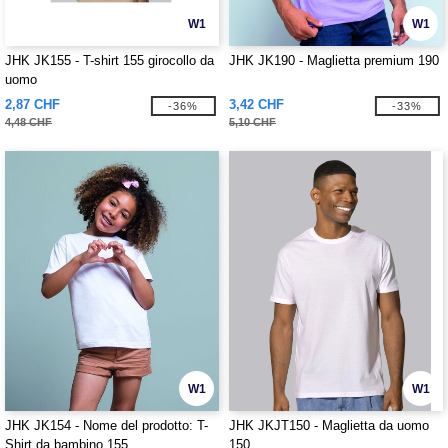
W1
W1
JHK JK155 - T-shirt 155 girocollo da
JHK JK190 - Maglietta premium 190
uomo
2,87 CHF
3,42 CHF
-36%
-33%
4,48 CHF
5,10 CHF
W1
W1
JHK JK154 - Nome del prodotto: T-
JHK JKJT150 - Maglietta da uomo
Shirt da bambino 155
150