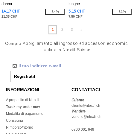
donna
lunghe
14,17 CHF
5,15 CHF
-34%
-31%
21,35 CHF
7,50 CHF
1
2
3
»
Compra
Abbigliamento all'ingrosso ed accessori economici
online
in Ntextil Suisse
Registrati!
INFORMAZIONI
CONTATTACI
A proposito di Ntextil
Cliente
cliente@ntextil.ch
Track my order now
Vendite
Modalità di pagamento
vendite@ntextil.ch
Consegna
Rimborso/ritorno
0800 001 649