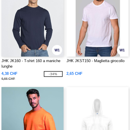
W1
W1
JHK JK160 - T-shirt 160 a maniche
JHK JKST150 - Maglietta girocollo
lunghe
4,38 CHF
2,65 CHF
-34%
6,66 CHF