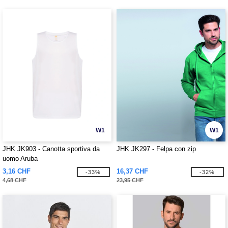
W1
W1
JHK JK903 - Canotta sportiva da
JHK JK297 - Felpa con zip
uomo Aruba
3,16 CHF
16,37 CHF
-33%
-32%
4,68 CHF
23,95 CHF