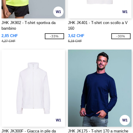
W1
W1
JHK JK902 - T-shirt sportiva da
JHK JK401 - T-shirt con scollo a V
bambino
160
2,85 CHF
3,62 CHF
-33%
-30%
4,27 CHF
5,19 CHF
W1
W1
JHK JK300F - Giacca in pile da
JHK JK175 - T-shirt 170 a maniche