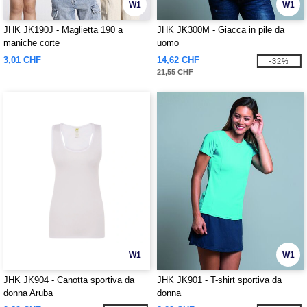
W1
W1
JHK JK190J - Maglietta 190 a
JHK JK300M - Giacca in pile da
maniche corte
uomo
3,01 CHF
14,62 CHF
-32%
21,55 CHF
W1
W1
JHK JK904 - Canotta sportiva da
JHK JK901 - T-shirt sportiva da
donna Aruba
donna