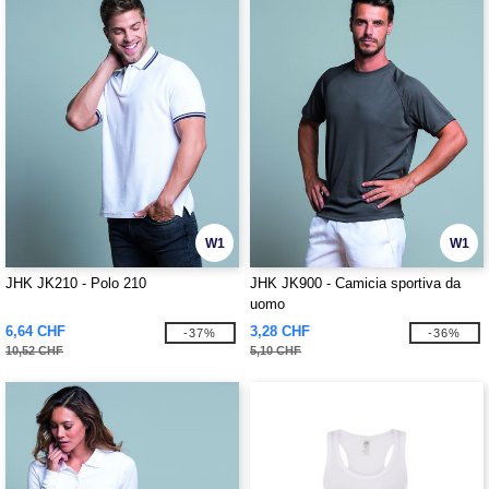
W1
W1
JHK JK210 - Polo 210
JHK JK900 - Camicia sportiva da
uomo
6,64 CHF
3,28 CHF
-37%
-36%
10,52 CHF
5,10 CHF