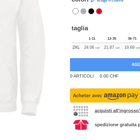
scegli il colore
taglia
1-11
12-35
36-71
2XL
24.06
21.87
19.69
CHF
CHF
CHF
0
ARTICOLI
0.00
CHF
acquisti all'ingrosso
spedizione gratuita p