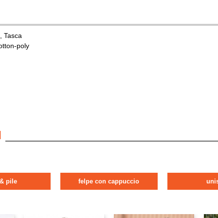
, Tasca
otton-poly
I
 & pile
felpe con cappuccio
uni