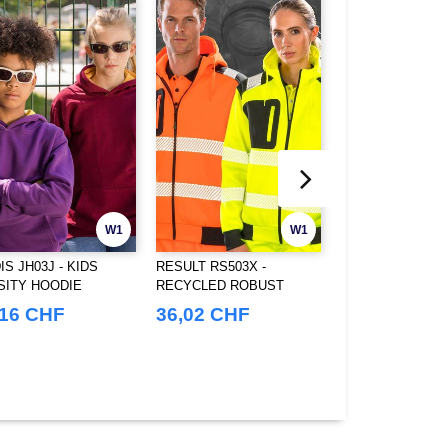
W1
W1
S JH03J - KIDS
RESULT RS503X -
JHK JK295K - Ho
SITY HOODIE
RECYCLED ROBUST
sweatshirt
ZIPPED SAFETY HOODY
,16 CHF
36,02 CHF
10,87 CHF