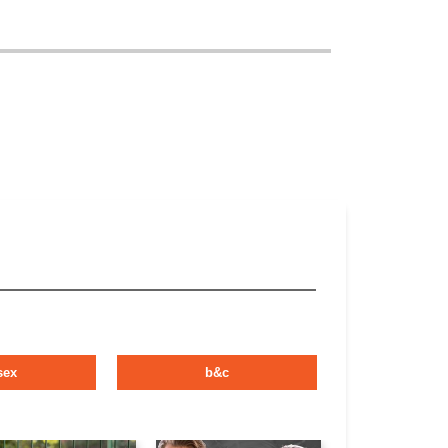
sex
b&c