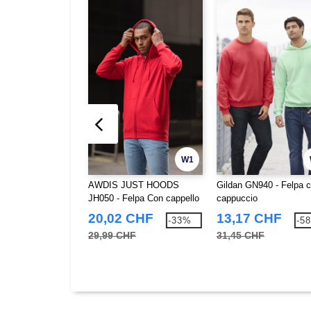
W1
AWDIS JUST HOODS
Gildan GN940 - Felpa 
JH050 - Felpa Con cappello
cappuccio
20,02 CHF
13,17 CHF
-33%
-5
29,99 CHF
31,45 CHF