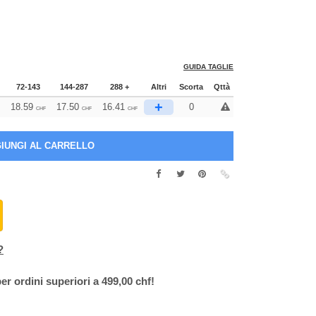
GUIDA TAGLIE
72-143
144-287
288 +
Altri
Scorta
Qttà
+
18.59
17.50
16.41
0
CHF
CHF
CHF
?
er ordini superiori a 499,00 chf!