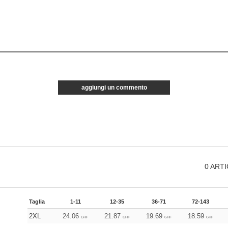
aggiungi un commento
0
ARTI
Taglia
1-11
12-35
36-71
72-143
2XL
24.06
21.87
19.69
18.59
CHF
CHF
CHF
CHF