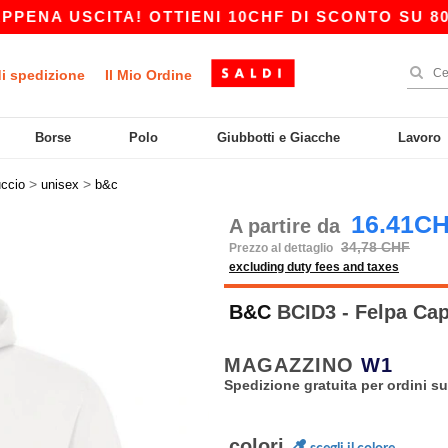
A USCITA! OTTIENI 10CHF DI SCONTO SU 80CHF 
di spedizione
Il Mio Ordine
Borse
Polo
Giubbotti e Giacche
Lavoro
>
>
uccio
unisex
b&c
16.41C
A partire da
34,78 CHF
Prezzo al dettaglio
excluding duty fees and taxes
B&C
BCID3 - Felpa Cap
MAGAZZINO
W1
Spedizione gratuita per ordini su
colori