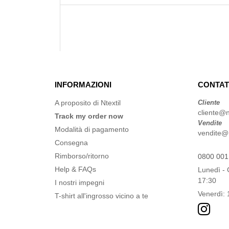
INFORMAZIONI
CONTAT
A proposito di Ntextil
Cliente
cliente@n
Track my order now
Vendite
Modalità di pagamento
vendite@n
Consegna
Rimborso/ritorno
0800 001
Help & FAQs
Lunedì - 
17:30
I nostri impegni
Venerdì: 
T-shirt all'ingrosso vicino a te