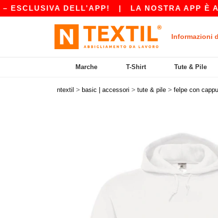
CLUSIVA DELL’APP!
|
LA NOSTRA APP È APPEN
Informazioni 
Marche
T-Shirt
Tute & Pile
>
>
>
ntextil
basic | accessori
tute & pile
felpe con capp