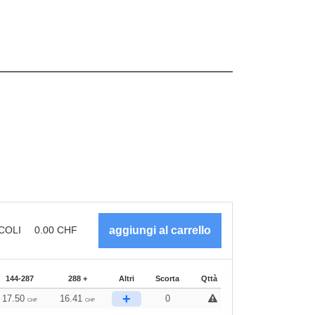
COLI
0.00
CHF
144-287
288 +
Altri
Scorta
Qttà
+
17.50
16.41
0
CHF
CHF