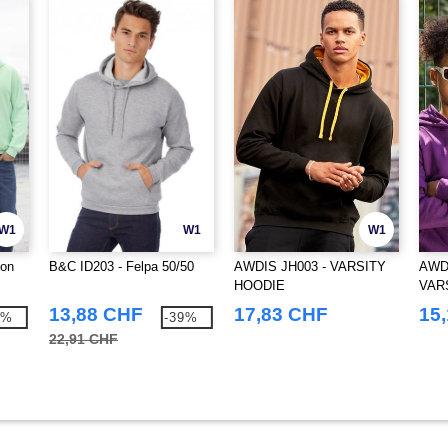
W1
W1
W1
con
B&C ID203 - Felpa 50/50
AWDIS JH003 - VARSITY
AWDI
HOODIE
VAR
13,88 CHF
17,83 CHF
15
8%
-39%
22,91 CHF