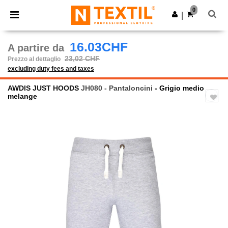
×
App Ntextil
0
Scarica app
|
Prezzi migliori sull'app!
16.03CHF
A partire da
23,02 CHF
Prezzo al dettaglio
excluding duty fees and taxes
AWDIS JUST HOODS
JH080 - Pantaloncini
- Grigio medio
melange
Previous
Next