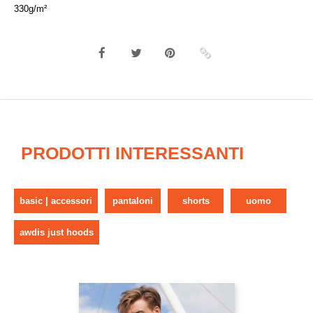
330g/m²
PRODOTTI INTERESSANTI
basic | accessori
pantaloni
shorts
uomo
awdis just hoods