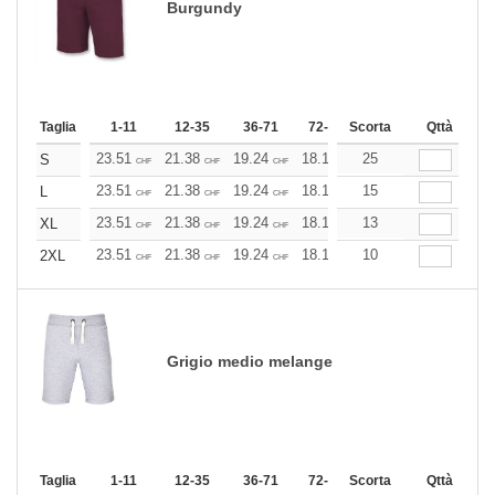
Burgundy
Taglia
1-11
12-35
36-71
72-143
Scorta
144-287
Qttà
288 +
23.51
21.38
19.24
18.18
25
17.10
16.03
S
CHF
CHF
CHF
CHF
CHF
CHF
23.51
21.38
19.24
18.18
15
17.10
16.03
L
CHF
CHF
CHF
CHF
CHF
CHF
23.51
21.38
19.24
18.18
13
17.10
16.03
XL
CHF
CHF
CHF
CHF
CHF
CHF
23.51
21.38
19.24
18.18
10
17.10
16.03
2XL
CHF
CHF
CHF
CHF
CHF
CHF
Grigio medio melange
Taglia
1-11
12-35
36-71
72-143
Scorta
144-287
Qttà
288 +