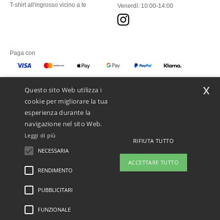
T-shirt all'ingrosso vicino a te
Venerdì: 10:00-14:00
Paga con
x
Questo sito Web utilizza i
Spediamo con
cookie per migliorare la tua
esperienza durante la
navigazione nel sito Web.
Leggi di più
RIFIUTA TUTTO
NECESSARIA
ACCETTARE TUTTO
RENDIMENTO
👋
Ciao
PUBBLICITARI
Menzioni legali
-
Informativa sulla privacy
-
Condizioni Generali Di Accesso E Uso
-
In caso di domande o dubbi, puoi
Condizioni Generali Del Contraente
-
Politica sui cookie
-
Site Map
Copyright 2026
contattarci in qualsiasi momento. Il
ntextil.ch - Tutti i diritti riservati
FUNZIONALE
nostro chatbot è qui per aiutarti.